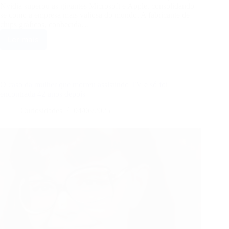
Nvidia superou as gigantes Microsoft e Apple, consolidando-
se como a empresa mais valiosa do mundo. A fabricante de
chips gráficos, conhecida…
Ler mais
Nvidia
faz
história
ultrapassando
Microsoft
O caso da mulher que morreu assistindo TV e só foi
e
encontrada 42 anos depois
Apple
Curiosidades
04/06/2025
e
agora
é
a
empresa
mais
valiosa
do
mundo