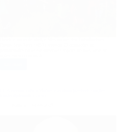
Desde o início de abril, o Movimento dos Trabalhadores
Rurais Sem Terra (MST) realizou 23 ocupações de
propriedades rurais em diferentes regiões do país, além de
ações em secretarias de…
Ler mais
MST
realizou
23
ocupações
rurais
EUA enviam carta a Moraes e avaliam possíveis sanções:
desde
tensão diplomática cresce
abril
Política
01/06/2025
e
mantém
mobilização
por
novas