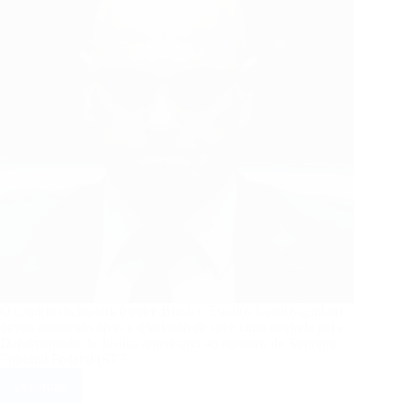
ações
O cenário diplomático entre Brasil e Estados Unidos ganhou
novos contornos após a revelação de uma carta enviada pelo
Departamento de Justiça americano ao ministro do Supremo
Tribunal Federal (STF),…
Ler mais
EUA