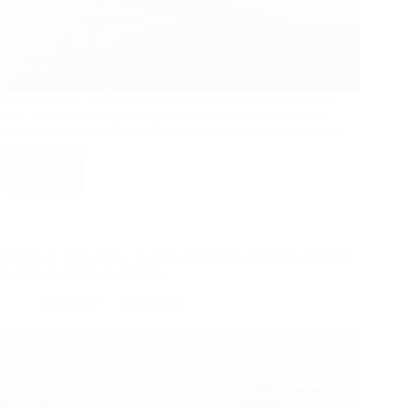
Santos (SP) — O Brasil acaba de receber, nesta sexta-feira
(30), o maior navio de transporte de veículos elétricos da
montadora chinesa BYD (Build Your Dreams), considerado
um marco para…
Ler mais
Maior
navio
de
carros
elétricos
Drones de fibra óptica: A nova arma Russa que está mudando
da
o curso da guerra na Ucrânia
BYD
Tecnologia
29/05/2025
chega
ao
Brasil
e
marca
nova
era