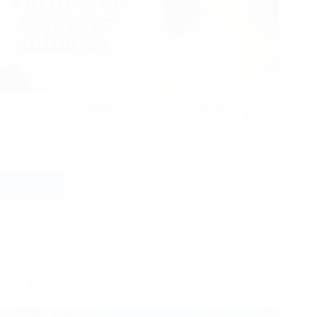
Após uma série de denúncias feitas por funcionários,
franqueados e ex-franqueados, a Cacau Show se pronunciou
oficialmente nas redes sociais. Em um comunicado divulgado
em conjunto com o CEO da…
Ler mais
Cacau
Show
responde
a
denúncias
RPG gratuito com combate aéreo chega ao PS5 e levanta
e
polêmicas
esclarece
Jogos
03/06/2025
polêmicas
sobre
“rituais”