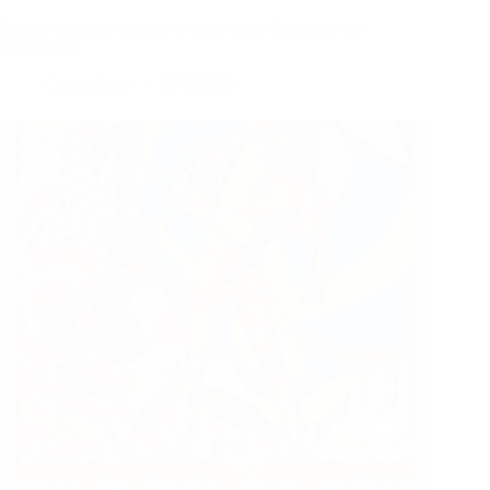
óptica:
A
Esporte e pincel: quando as artes eram disputadas nas
nova
Olimpíadas
arma
Curiosidades
29/05/2025
Russa
que
está
mudando
o
curso
da
guerra
na
Ucrânia