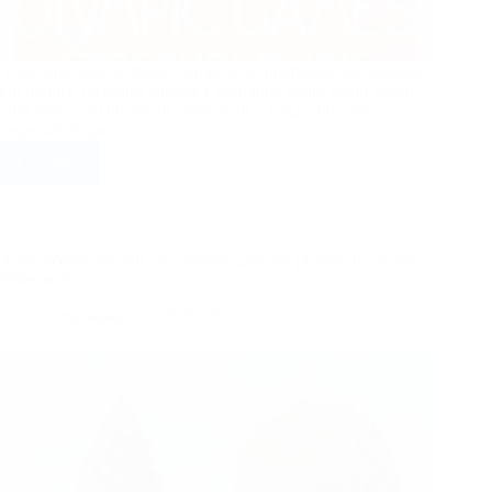
Você sabia que os Jogos Olímpicos já premiaram medalhistas
em pintura, literatura, música e escultura, assim como fazem
com atletas em provas de velocidade e força? Por mais
improvável que…
Ler mais
Esporte
e
pincel:
quando
as
A surpreendente rede de comunicação das plantas: o “Wood
artes
Wide Web”
eram
Curiosidades
29/05/2025
disputadas
nas
Olimpíadas