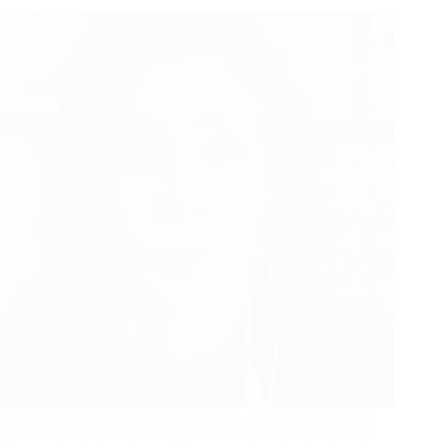
e
só
foi
encontrada
42
anos
depois
A deputada federal Carla Zambelli (PL-SP) deixou o Brasil
após ser condenada pelo Supremo Tribunal Federal (STF) a