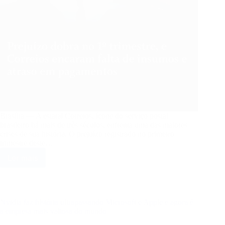
Brasília — A estatal Correios, ícone do serviço postal
brasileiro há mais de três séculos, enfrenta uma das maiores
crises de sua história. O prejuízo registrado no primeiro
trimestre deste…
Ler mais
Crise
sem
freio:
Correios
dobram
Nvidia faz história ultrapassando Microsoft e Apple e agora é
prejuízo,
a empresa mais valiosa do mundo
enfrentam