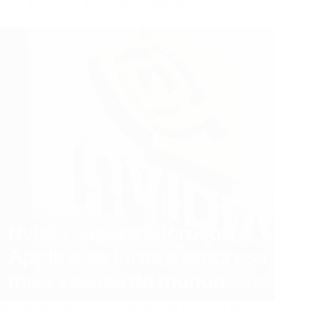
Informação
,
Tecnologia
04/06/2025
colapso
logístico
e
colocam
futuro
em
xeque
Em um movimento histórico no mercado financeiro global, a