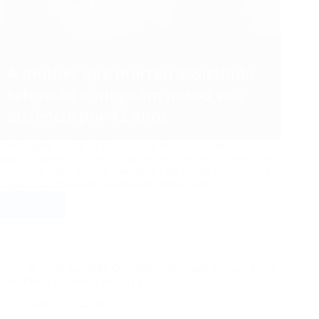
Em Zagreb, capital da Croácia, um dos casos mais
impressionantes e tristes da história recente foi descoberto por
acaso, em 2008, quando autoridades decidiram arrombar um
pequeno apartamento considerado abandonado.…
Ler mais
O
caso
da
mulher
que
Fuga de Carla Zambelli: Deputada Condenada Deixa o País e
morreu
Tem Prisão Decretada pelo STF
assistindo
Política
04/06/2025
TV