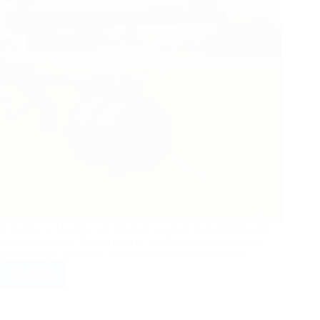
da
mobilidade
sustentável
A guerra na Ucrânia tem revelado avanços tecnológicos que
estão mudando a forma como os conflitos são conduzidos.
Um dos mais recentes é o uso de drones de fibra óptica…
Ler mais
Drones
de
fibra