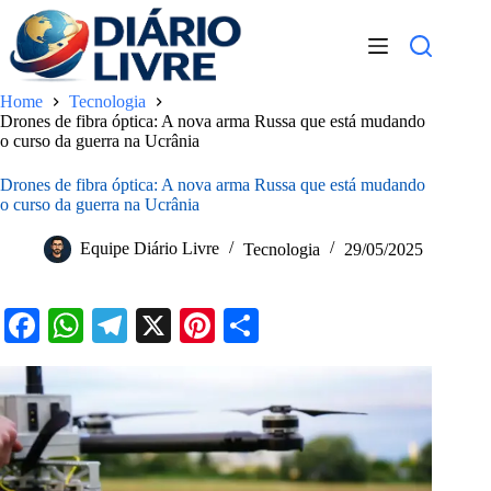
Pular
para
o
conteúdo
Home
Tecnologia
Drones de fibra óptica: A nova arma Russa que está mudando
o curso da guerra na Ucrânia
Drones de fibra óptica: A nova arma Russa que está mudando
o curso da guerra na Ucrânia
Equipe Diário Livre
Tecnologia
29/05/2025
Fa
W
Te
X
Pi
S
ce
ha
le
nt
ha
bo
ts
gr
er
re
ok
A
a
es
pp
m
t