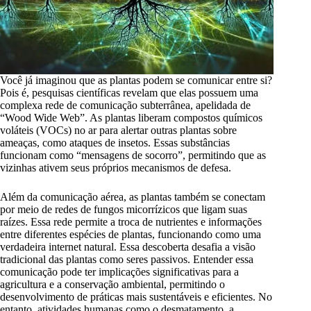
Você já imaginou que as plantas podem se comunicar entre si?
Pois é, pesquisas científicas revelam que elas possuem uma
complexa rede de comunicação subterrânea, apelidada de
“Wood Wide Web”. As plantas liberam compostos químicos
voláteis (VOCs) no ar para alertar outras plantas sobre
ameaças, como ataques de insetos. Essas substâncias
funcionam como “mensagens de socorro”, permitindo que as
vizinhas ativem seus próprios mecanismos de defesa.
Além da comunicação aérea, as plantas também se conectam
por meio de redes de fungos micorrízicos que ligam suas
raízes. Essa rede permite a troca de nutrientes e informações
entre diferentes espécies de plantas, funcionando como uma
verdadeira internet natural. Essa descoberta desafia a visão
tradicional das plantas como seres passivos. Entender essa
comunicação pode ter implicações significativas para a
agricultura e a conservação ambiental, permitindo o
desenvolvimento de práticas mais sustentáveis e eficientes. No
entanto, atividades humanas como o desmatamento, a