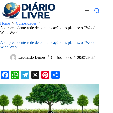
Pular
para
o
conteúdo
Home
Curiosidades
A surpreendente rede de comunicação das plantas: o “Wood
Wide Web”
A surpreendente rede de comunicação das plantas: o “Wood
Wide Web”
Leonardo Lemes
Curiosidades
29/05/2025
Fa
W
Te
X
Pi
S
ce
ha
le
nt
ha
bo
ts
gr
er
re
ok
A
a
es
pp
m
t