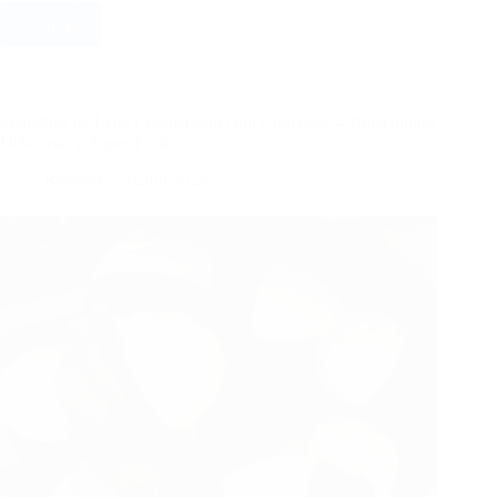
Ler mais
Lasanha
Sem
Massa
–
Leve,
Sequilhos de Leite Condensado com Chocolate – Bolachinhas
Saborosa
Deliciosas e Super Fácil
e
Receitas
02/09/2025
Irresistível