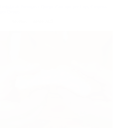
Suculenta,
Macia
Bolinha de Presunto e Queijo: Crocante por Fora, Cremosa
e
por Dentro
Irresistível
Receitas
04/09/2025