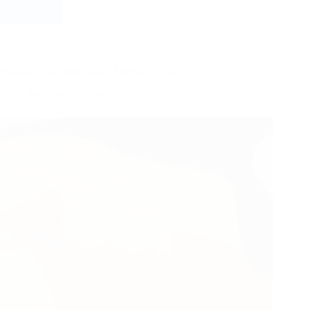
Ler mais
Pão
de
Queijo
Mineiro
a
Quindão: Quindim Super Simples e Fácil
Tradicional
Receita
Receitas
05/09/2025
Mineira