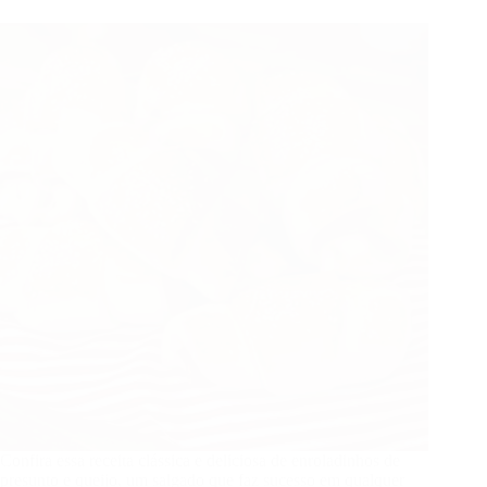
Confira essa receita clássica e deliciosa de enroladinhos de
presunto e queijo, um salgado que faz sucesso em qualquer