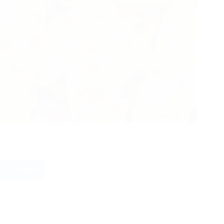
Confira o clássico biscoito de polvilho com queijo, uma
receita simples, prática e deliciosa que conquista
gerações!Perfeito para acompanhar um café quentinho, servir
como lanche rápido ou até levar na…
Ler mais
Biscoito
de
Polvilho
com
Queijo:
Clima: Quarta Feira dia 03/09/2025 é de tempo chuvoso e
Crocante,
muita umidade em Pelotas