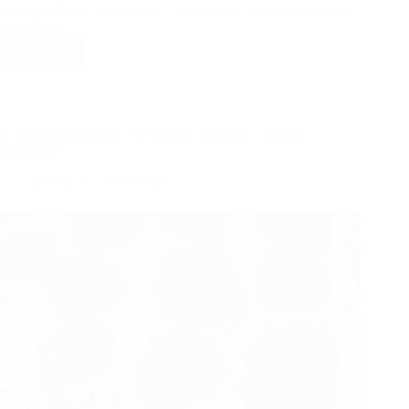
ocasião! Macio, douradinho e recheado, é perfeito para servir
em festas,…
Ler mais
Enroladinho
de
Presunto
e
Queijo:
Carolinas Recheadas com Creme: Delicadas, Doces e
Prático,
Irresistíveis
Saboroso
Receitas
08/09/2025
e
Irresistível