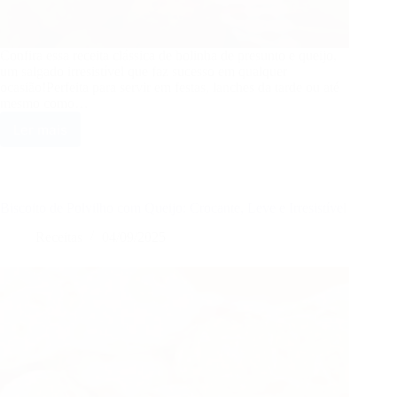
Confira essa receita clássica de bolinha de presunto e queijo,
um salgado irresistível que faz sucesso em qualquer
ocasião!Perfeita para servir em festas, lanches da tarde ou até
mesmo como…
Ler mais
Bolinha
de
Presunto
e
Queijo:
Biscoito de Polvilho com Queijo: Crocante, Leve e Irresistível
Crocante
por
Receitas
04/09/2025
Fora,
Cremosa
por
Dentro