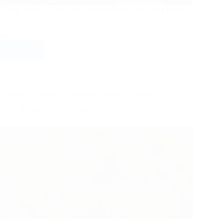
Quarta-feira chuvosa e úmida em Pelotas: fique alerta Pelotas
amanheceu sob chuva e muita umidade, em uma quarta-feira
que começou instável e promete deixar um rastro de alerta
meteorológico na…
Ler mais
Clima:
Quarta
Feira
dia
03/09/2025
Biscoito de Cebola – Crocante, Caseiro e Irresistível
é
de
Receitas
03/09/2025
tempo
chuvoso
e
muita
umidade
em
Pelotas