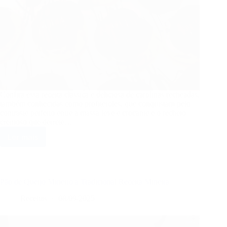
Confira essa receita clássica e deliciosa de carolinas recheadas,
também conhecidas como profiteroles, que conquistam pelo
contraste perfeito entre a massa leve e crocante e o recheio
cremoso que derrete…
Ler mais
Carolinas
Recheadas
com
Creme:
Delicadas,
Pão de Queijo Mineiro a Tradicional Receita Mineira
Doces
e
Receitas
08/09/2025
Irresistíveis