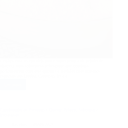
Confira essa receita deliciosa e super prática de gelado de
abacaxi, uma sobremesa refrescante que combina
perfeitamente com dias quentes e também com ocasiões
especiais em família. Cremoso, leve e…
Ler mais
Gelado
de
Abacaxi:
Refrescante,
Cremoso
Enroladinho de Presunto e Queijo: Prático, Saboroso e
e
Irresistível
Irresistível
Receitas
09/09/2025