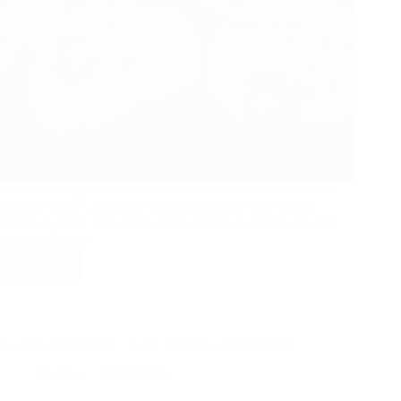
Confira o simples e delicioso biscoito de cebola caseiro!Um
salgado simples, prático e delicioso, perfeito para aquele
lanche da tarde, para servir como petisco ou até mesmo para
acompanhar um…
Ler mais
Biscoito
de
Cebola
–
Crocante,
Lasanha Sem Massa – Leve, Saborosa e Irresistível
Caseiro
e
Receitas
03/09/2025
Irresistível