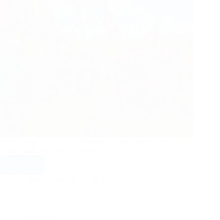
Desde o início de abril, o Movimento dos Trabalhadores
Rurais Sem Terra (MST) realizou 23…
Ler mais
MST
realizou
Equipe Diário Livre
02/06/2025
23
ocupações
rurais
desde
Agricultura