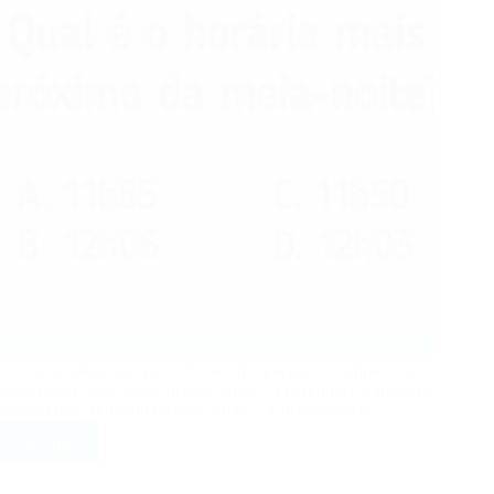
elevado
Você está preparado para um desafio que parece simples, mas
pode pegar muita gente desprevenida? A pergunta é: Qual é o
horário mais próximo da meia-noite?. À primeira vista, a…
Ler mais
Qual
é
o