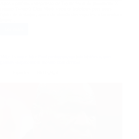
Após a polêmica suspensão de Taylor Swift da plataforma X
(antigo Twitter), Elon Musk virou os holofotes para outra
figura de destaque, agora do mundo dos esportes: a boxeadora
Imane…
Ler mais
Elon
Musk
Enfrenta
Imane
Khelif
Mike Tyson e Jake Paul protagonizam luta histórica, mas
Após
ganhos surpreendem mesmo com derrota
Suspensão
Esportes
16/11/2024
de
Taylor
Swift:
Estrela
do
Boxe
Perde
Milhões
no
Meio
de
Controvérsia