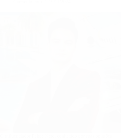
Entretenimento
19/11/2024
Alckmin
e
Moraes
O influenciador Felipe Neto, conhecido por suas opiniões