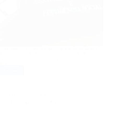
A possibilidade de reduzir a jornada de trabalho de 44 para 36
horas semanais entrou na pauta nacional, com debates
centrados nos impactos sobre o bem-estar dos trabalhadores. A
proposta,…
Ler mais
Proposta
de
fim
da
escala
Ucrânia ataca Rússia com mísseis ATACMS
6×1
ganha
Internacional
19/11/2024
destaque