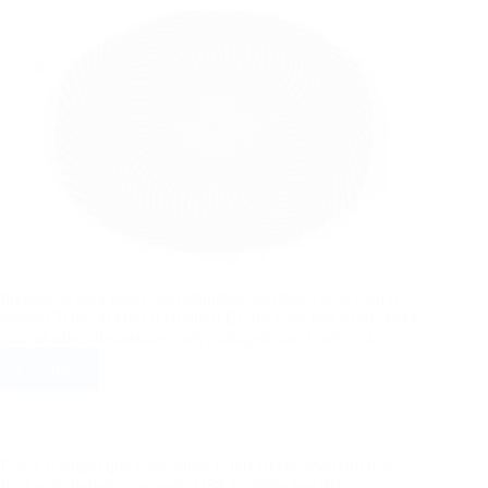
Prepare-se para testar sua habilidade de observação com o
desafio Tente Acertar o Número Exato! Essa não é uma tarefa
para os olhos desatentos, pois a imagem que você verá…
Ler mais
Tente
Acertar
o
Número
Exato
Este é o tempo que Elon Musk e Jeff Bezos levariam para
ficar sem dinheiro gastando US$ 1 milhão por dia