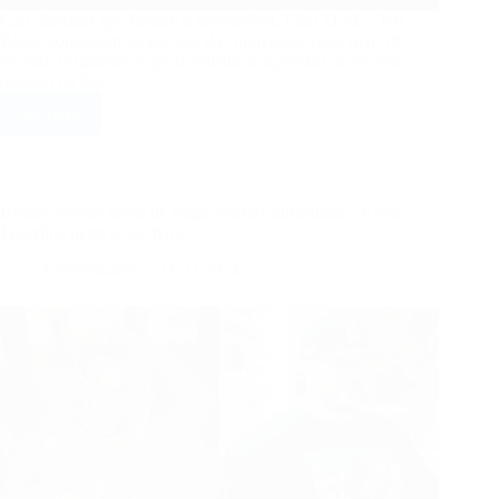
Com fortunas que beiram o impensável, Elon Musk e Jeff
Bezos continuam sendo dois dos indivíduos mais ricos do
mundo, ocupando respectivamente a segunda e a terceira
posição na lista…
Ler mais
Este
é
o
tempo
que
Britney Spears deixa de pagar pensão alimentícia a Kevin
Elon
Federline nesta sexta-feira
Musk
Celebridades
16/11/2024
e
Jeff
Bezos
levariam
para
ficar
sem
dinheiro
gastando
US$
1