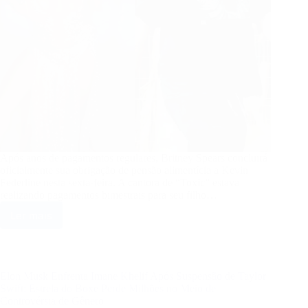
milhão
por
dia
Após anos de pagamentos regulares, Britney Spears concluirá
oficialmente sua obrigação de pensão alimentícia a Kevin
Federline nesta sexta-feira. A cantora de “Toxic” estava
realizando pagamentos bimestrais para seu filho…
Ler mais
Britney
Spears
deixa
de
pagar
Elon Musk Enfrenta Imane Khelif Após Suspensão de Taylor
pensão
Swift: Estrela do Boxe Perde Milhões no Meio de
alimentícia
Controvérsia de Gênero