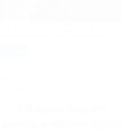
Em entrevista à CNN Brasil, Rosângela Lula da Silva, a
primeira-dama Janja, destacou a urgência de substituir o avião
presidencial devido ao histórico de falhas técnicas que
colocam em risco…
Ler mais
Janja
considera
troca
do
avião
Tente Acertar o Número Exato
presidencial
essencial
Entretenimento
18/11/2024
para
segurança
de
Lula
e
critica
atual
situação