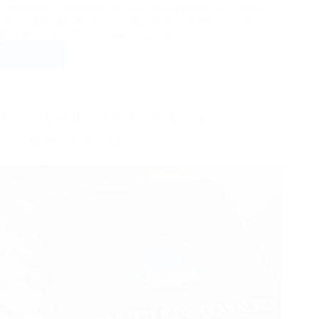
contundentes sobre questões sociais e econômicas, está no
centro de uma polêmica envolvendo isenções fiscais que
recebeu do governo, somando mais de…
Ler mais
Felipe
Neto
recebe
isenção
fiscal
Proposta de fim da escala 6×1 ganha destaque
milionária
e
Brasil
19/11/2024
gera
controvérsia