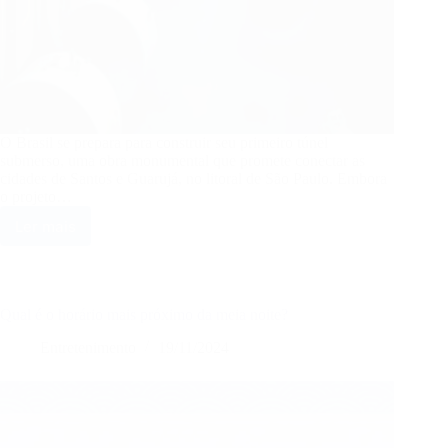
O Brasil se prepara para construir seu primeiro túnel
submerso, uma obra monumental que promete conectar as
cidades de Santos e Guarujá, no litoral de São Paulo. Embora
o projeto…
Ler mais
Primeiro
túnel
submerso
do
Brasil:
Qual é o horário mais próximo da meia noite?
avanço
na
Entretenimento
19/11/2024
mobilidade,
mas
com
custo
ambiental