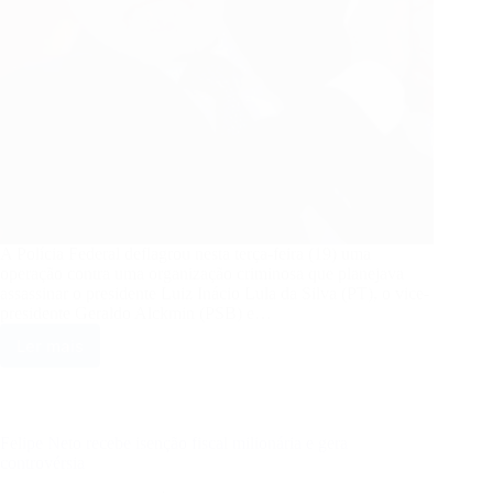
A Polícia Federal deflagrou nesta terça-feira (19) uma
operação contra uma organização criminosa que planejava
assassinar o presidente Luiz Inácio Lula da Silva (PT), o vice-
presidente Geraldo Alckmin (PSB) e…
Ler mais
PF
desarticula
grupo
que
planejava
Felipe Neto recebe isenção fiscal milionária e gera
matar
controvérsia
Lula,