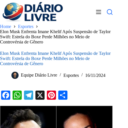
Pular
para
o
conteúdo
Home
Esportes
Elon Musk Enfrenta Imane Khelif Após Suspensão de Taylor
Swift: Estrela do Boxe Perde Milhões no Meio de
Controvérsia de Gênero
Elon Musk Enfrenta Imane Khelif Após Suspensão de Taylor
Swift: Estrela do Boxe Perde Milhões no Meio de
Controvérsia de Gênero
Equipe Diário Livre
Esportes
16/11/2024
Fa
W
Te
X
Pi
S
ce
ha
le
nt
ha
bo
ts
gr
er
re
ok
A
a
es