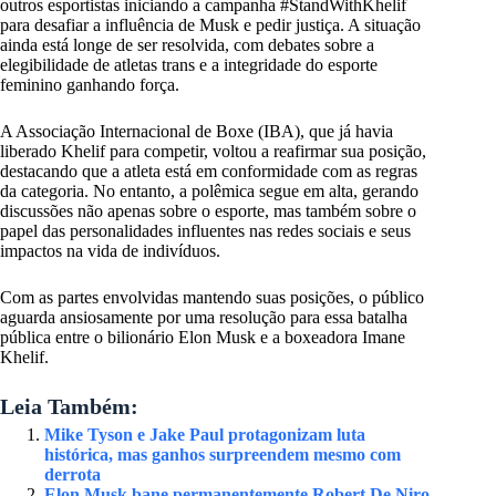
outros esportistas iniciando a campanha #StandWithKhelif
para desafiar a influência de Musk e pedir justiça. A situação
ainda está longe de ser resolvida, com debates sobre a
elegibilidade de atletas trans e a integridade do esporte
feminino ganhando força.
A Associação Internacional de Boxe (IBA), que já havia
liberado Khelif para competir, voltou a reafirmar sua posição,
destacando que a atleta está em conformidade com as regras
da categoria. No entanto, a polêmica segue em alta, gerando
discussões não apenas sobre o esporte, mas também sobre o
papel das personalidades influentes nas redes sociais e seus
impactos na vida de indivíduos.
Com as partes envolvidas mantendo suas posições, o público
aguarda ansiosamente por uma resolução para essa batalha
pública entre o bilionário Elon Musk e a boxeadora Imane
Khelif.
Leia Também:
Mike Tyson e Jake Paul protagonizam luta
histórica, mas ganhos surpreendem mesmo com
derrota
Elon Musk bane permanentemente Robert De Niro