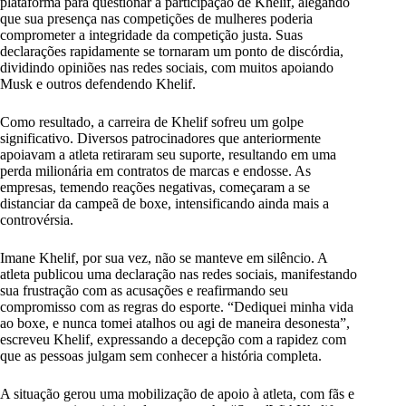
plataforma para questionar a participação de Khelif, alegando
que sua presença nas competições de mulheres poderia
comprometer a integridade da competição justa. Suas
declarações rapidamente se tornaram um ponto de discórdia,
dividindo opiniões nas redes sociais, com muitos apoiando
Musk e outros defendendo Khelif.
Como resultado, a carreira de Khelif sofreu um golpe
significativo. Diversos patrocinadores que anteriormente
apoiavam a atleta retiraram seu suporte, resultando em uma
perda milionária em contratos de marcas e endosse. As
empresas, temendo reações negativas, começaram a se
distanciar da campeã de boxe, intensificando ainda mais a
controvérsia.
Imane Khelif, por sua vez, não se manteve em silêncio. A
atleta publicou uma declaração nas redes sociais, manifestando
sua frustração com as acusações e reafirmando seu
compromisso com as regras do esporte. “Dediquei minha vida
ao boxe, e nunca tomei atalhos ou agi de maneira desonesta”,
escreveu Khelif, expressando a decepção com a rapidez com
que as pessoas julgam sem conhecer a história completa.
A situação gerou uma mobilização de apoio à atleta, com fãs e