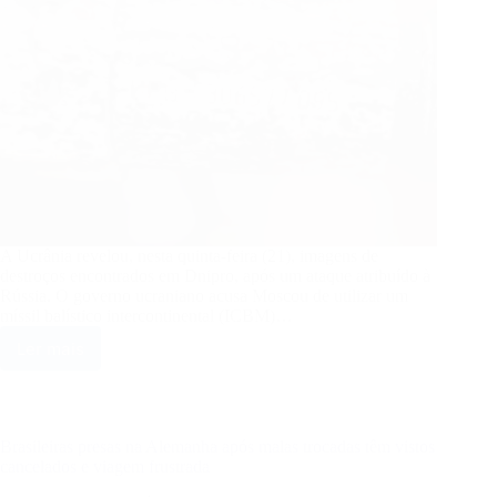
A Ucrânia revelou, nesta quinta-feira (21), imagens de
destroços encontrados em Dnipro, após um ataque atribuído à
Rússia. O governo ucraniano acusa Moscou de utilizar um
míssil balístico intercontinental (ICBM)…
Ler mais
Ucrânia
divulga
fotos
de
destroços
Brasileiras presas na Alemanha após malas trocadas têm vistos
de
cancelados e viagem frustrada
míssil