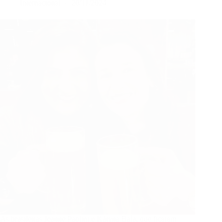
Internacional
20/11/2024
após
ataque
da
Rússia
As brasileiras Jeanne Paolini e Kátyna Baía, que ficaram