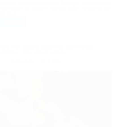
presas na Alemanha em março de 2023 após suas malas terem
sido trocadas por bagagens contendo drogas, enfrentaram mais
um revés…
Ler mais
Brasileiras
presas
na
Alemanha
após
Xuxa exibe abdômen durante treino fitness e inspira
malas
seguidores: “Bora começar a semana”
trocadas
Celebridades
20/11/2024
têm
vistos
cancelados
e
viagem
frustrada