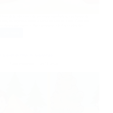
Uma delicada caixa de presente romântico, em forma de
coração, repousa sobre a mesa na sala de estar. Com um
acabamento suave e fita charmosa, ela é o centro das…
Ler mais
Encontre
os
erros:
Presente
romântico
Encontre os erros: Acampamento
Entretenimento
20/11/2024