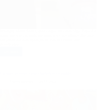
Wladimir Matos Soares, mais conhecido como Mike Papa, é o
nome que tem circulado nas manchetes nos últimos dias após
sua prisão em uma operação da Polícia Federal, que
desarticulou…
Ler mais
Preso
por
plano
para
matar
Encontre os erros: Gato e borboleta escondida
Lula,
policial
Entretenimento
20/11/2024
federal
baiano
era
tido
como
herói