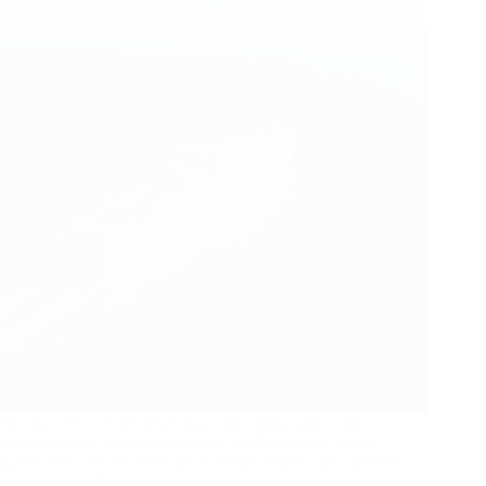
da
Rota
da
Seda
Nos dias 17 e 18 de novembro, dois importantes cabos
submarinos de telecomunicações no Mar Báltico foram
danificados em um intervalo de tempo muito curto, gerando
um intenso debate sobre…