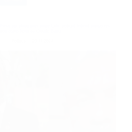
Chefe
da
espionagem
russa
ameaça
Preso por plano para matar Lula, policial federal baiano era
retaliar
tido como herói na Cidade Baixa
países
Política
20/11/2024
da
OTAN
por
apoio
a
ataques
da
Ucrânia