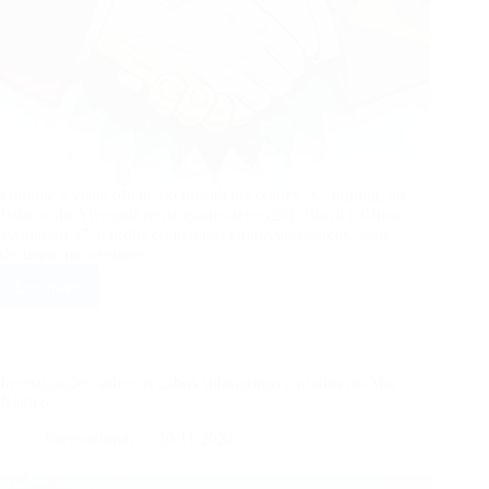
Durante a visita oficial do presidente chinês, Xi Jinping, ao
Palácio do Alvorada nesta quarta-feira (20), Brasil e China
assinaram 37 acordos comerciais em diversas áreas, com
destaque para setores…
Ler mais
Brasil
fecha
acordos
com
a
Investigações sobre os cabos submarinos cortados no Mar
China,
Báltico
mas
Internacional
20/11/2024
mantém-
se
fora