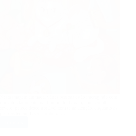
na
Cidade
Baixa
Nesta imagem animada, várias pessoas estão interagindo com
um gato claramente mal-humorado. O gato, com seu olhar
severo, parece desconfortável com tanta atenção, enquanto as
pessoas tentam fazer carinho ou…
Ler mais
Encontre
os