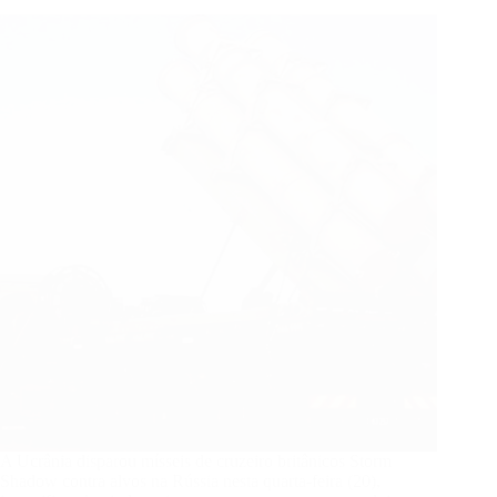
seguidores:
“Bora
começar
a
semana”
A Ucrânia disparou mísseis de cruzeiro britânicos Storm
Shadow contra alvos na Rússia nesta quarta-feira (20),