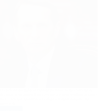
Mercosul
O chefe da inteligência estrangeira russa, Sergei Naryshkin,
declarou nesta quarta-feira (20) que a Rússia retaliará os países
da OTAN que ajudarem a Ucrânia a realizar ataques com
mísseis de…
Ler mais