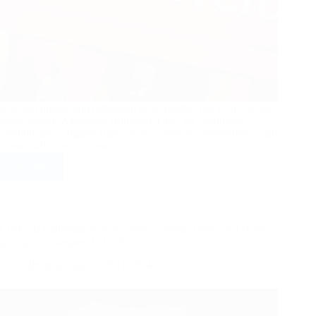
Em um comunicado publicado nesta quarta-feira (20) em suas
redes sociais, Alexandre Bompard, CEO do Carrefour,
afirmou que a gigante francesa do varejo se compromete a não
comercializar mais carne…
Ler mais
CEO
do
Carrefour
anuncia
decisão
Chefe da espionagem russa ameaça retaliar países da OTAN
de
por apoio a ataques da Ucrânia
parar
Internacional
20/11/2024
de
comercializar
carne
do