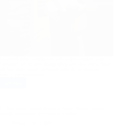
Na manhã desta segunda-feira (18), a apresentadora Xuxa
Meneghel, aos 61 anos, compartilhou um vídeo motivacional
em suas redes sociais, mostrando parte de sua rotina de
treinos. Em um registro…
Ler mais
Xuxa
exibe
abdômen
durante
treino
Ucrânia dispara mísseis britânicos Storm Shadow contra a
fitness
Rússia, aumentando a escalada no conflito
e
Política
20/11/2024
inspira