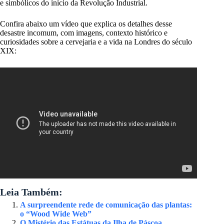
e simbólicos do início da Revolução Industrial.
Confira abaixo um vídeo que explica os detalhes desse
desastre incomum, com imagens, contexto histórico e
curiosidades sobre a cervejaria e a vida na Londres do século
XIX:
Leia Também:
A surpreendente rede de comunicação das plantas:
o “Wood Wide Web”
O Mistério das Estátuas da Ilha de Páscoa