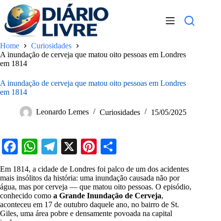
Pular
para
o
conteúdo
Home
Curiosidades
A inundação de cerveja que matou oito pessoas em Londres
em 1814
A inundação de cerveja que matou oito pessoas em Londres
em 1814
Leonardo Lemes
Curiosidades
15/05/2025
Fa
W
Te
X
Pi
S
ce
ha
le
nt
ha
Em 1814, a cidade de Londres foi palco de um dos acidentes
bo
ts
gr
er
re
mais insólitos da história: uma inundação causada não por
água, mas por cerveja — que matou oito pessoas. O episódio,
ok
A
a
es
conhecido como
a Grande Inundação de Cerveja
,
aconteceu em 17 de outubro daquele ano, no bairro de St.
pp
m
t
Giles, uma área pobre e densamente povoada na capital