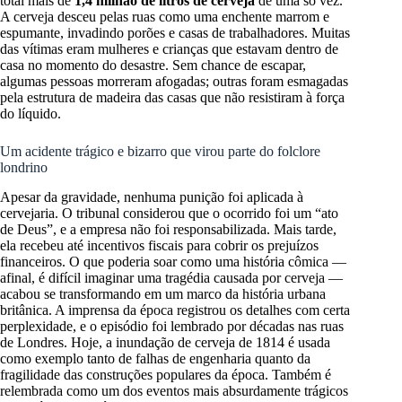
total mais de
1,4 milhão de litros de cerveja
de uma só vez.
A cerveja desceu pelas ruas como uma enchente marrom e
espumante, invadindo porões e casas de trabalhadores. Muitas
das vítimas eram mulheres e crianças que estavam dentro de
casa no momento do desastre. Sem chance de escapar,
algumas pessoas morreram afogadas; outras foram esmagadas
pela estrutura de madeira das casas que não resistiram à força
do líquido.
Um acidente trágico e bizarro que virou parte do folclore
londrino
Apesar da gravidade, nenhuma punição foi aplicada à
cervejaria. O tribunal considerou que o ocorrido foi um “ato
de Deus”, e a empresa não foi responsabilizada. Mais tarde,
ela recebeu até incentivos fiscais para cobrir os prejuízos
financeiros. O que poderia soar como uma história cômica —
afinal, é difícil imaginar uma tragédia causada por cerveja —
acabou se transformando em um marco da história urbana
britânica. A imprensa da época registrou os detalhes com certa
perplexidade, e o episódio foi lembrado por décadas nas ruas
de Londres. Hoje, a inundação de cerveja de 1814 é usada
como exemplo tanto de falhas de engenharia quanto da
fragilidade das construções populares da época. Também é
relembrada como um dos eventos mais absurdamente trágicos