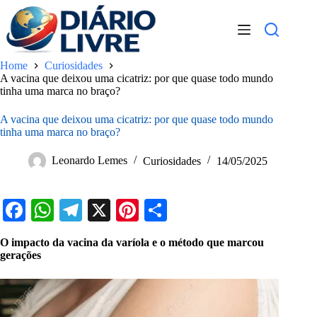
Pular
para
o
conteúdo
Home
Curiosidades
A vacina que deixou uma cicatriz: por que quase todo mundo
tinha uma marca no braço?
A vacina que deixou uma cicatriz: por que quase todo mundo
tinha uma marca no braço?
Leonardo Lemes
Curiosidades
14/05/2025
Fa
W
Te
X
Pi
S
ce
ha
le
nt
ha
O impacto da vacina da varíola e o método que marcou
bo
ts
gr
er
re
gerações
ok
A
a
es
pp
m
t