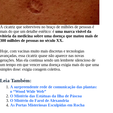
A cicatriz que sobreviveu no braço de milhões de pessoas é
mais do que um detalhe estético: é
uma marca visível da
vitória da medicina sobre uma doença que matou mais de
300 milhões de pessoas no século XX.
Hoje, com vacinas muito mais discretas e tecnologias
avançadas, essa cicatriz quase não aparece nas novas
gerações. Mas ela continua sendo um lembrete silencioso de
um tempo em que vencer uma doença exigia mais do que uma
simples dose: exigia coragem coletiva.
Leia Também:
A surpreendente rede de comunicação das plantas:
o “Wood Wide Web”
O Mistério das Estátuas da Ilha de Páscoa
O Mistério do Farol de Alexandria
As Portas Misteriosas Esculpidas em Rocha