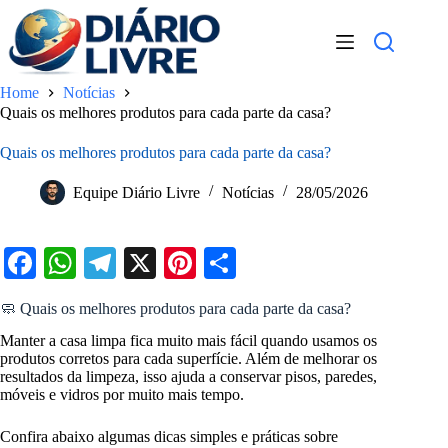
Pular
para
o
conteúdo
Home
Notícias
Quais os melhores produtos para cada parte da casa?
Quais os melhores produtos para cada parte da casa?
Equipe Diário Livre
Notícias
28/05/2026
Fa
W
Te
X
Pi
S
ce
ha
le
nt
ha
🧼 Quais os melhores produtos para cada parte da casa?
bo
ts
gr
er
re
Manter a casa limpa fica muito mais fácil quando usamos os
ok
A
a
es
produtos corretos para cada superfície. Além de melhorar os
resultados da limpeza, isso ajuda a conservar pisos, paredes,
pp
m
t
móveis e vidros por muito mais tempo.
Confira abaixo algumas dicas simples e práticas sobre