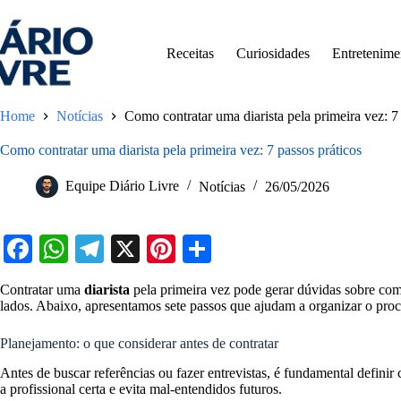
Pular
para
o
Receitas
Curiosidades
Entretenime
conteúdo
Home
Notícias
Como contratar uma diarista pela primeira vez: 7
Como contratar uma diarista pela primeira vez: 7 passos práticos
Equipe Diário Livre
Notícias
26/05/2026
Fa
W
Te
X
Pi
S
ce
ha
le
nt
ha
Contratar uma
diarista
pela primeira vez pode gerar dúvidas sobre com
bo
ts
gr
er
re
lados. Abaixo, apresentamos sete passos que ajudam a organizar o proce
ok
A
a
es
Planejamento: o que considerar antes de contratar
pp
m
t
Antes de buscar referências ou fazer entrevistas, é fundamental defini
a profissional certa e evita mal-entendidos futuros.