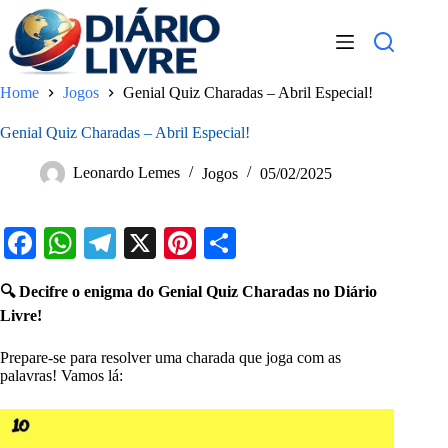
Pular
para
o
conteúdo
Home
Jogos
Genial Quiz Charadas – Abril Especial!
Genial Quiz Charadas – Abril Especial!
Leonardo Lemes
Jogos
05/02/2025
Fa
W
Te
X
Pi
S
ce
ha
le
nt
ha
🔍 Decifre o enigma do Genial Quiz Charadas no Diário
bo
ts
gr
er
re
Livre!
ok
A
a
es
Prepare-se para resolver uma charada que joga com as
pp
m
t
palavras! Vamos lá: