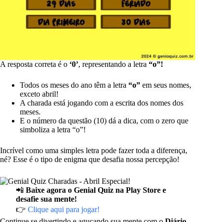
A resposta correta é o
‘0’
, representando a letra
“o”!
Todos os meses do ano têm a letra
“o”
em seus nomes,
exceto abril!
A charada está jogando com a escrita dos nomes dos
meses.
E o número da questão (10) dá a dica, com o zero que
simboliza a letra “o”!
Incrível como uma simples letra pode fazer toda a diferença,
né? Esse é o tipo de enigma que desafia nossa percepção!
📲
Baixe agora o Genial Quiz na Play Store e
desafie sua mente!
👉
Clique aqui para jogar!
Continue se divertindo e aguçando sua mente com o
Diário