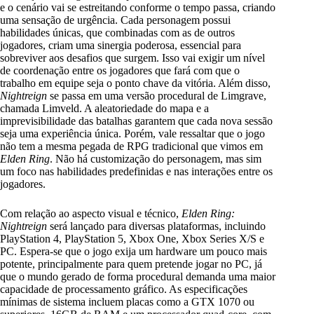
e o cenário vai se estreitando conforme o tempo passa, criando
uma sensação de urgência. Cada personagem possui
habilidades únicas, que combinadas com as de outros
jogadores, criam uma sinergia poderosa, essencial para
sobreviver aos desafios que surgem. Isso vai exigir um nível
de coordenação entre os jogadores que fará com que o
trabalho em equipe seja o ponto chave da vitória. Além disso,
Nightreign
se passa em uma versão procedural de Limgrave,
chamada Limveld. A aleatoriedade do mapa e a
imprevisibilidade das batalhas garantem que cada nova sessão
seja uma experiência única. Porém, vale ressaltar que o jogo
não tem a mesma pegada de RPG tradicional que vimos em
Elden Ring
. Não há customização do personagem, mas sim
um foco nas habilidades predefinidas e nas interações entre os
jogadores.
Com relação ao aspecto visual e técnico,
Elden Ring:
Nightreign
será lançado para diversas plataformas, incluindo
PlayStation 4, PlayStation 5, Xbox One, Xbox Series X/S e
PC. Espera-se que o jogo exija um hardware um pouco mais
potente, principalmente para quem pretende jogar no PC, já
que o mundo gerado de forma procedural demanda uma maior
capacidade de processamento gráfico. As especificações
mínimas de sistema incluem placas como a GTX 1070 ou