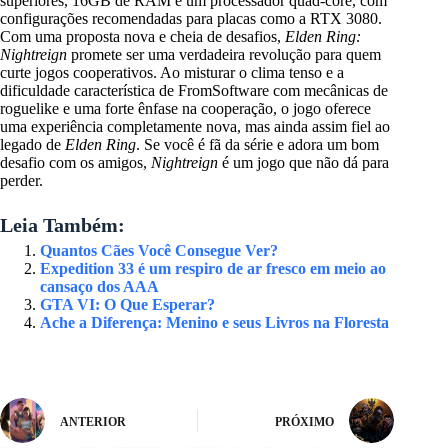
superiores, 16GB de RAM e um processador quad-core, com
configurações recomendadas para placas como a RTX 3080.
Com uma proposta nova e cheia de desafios,
Elden Ring:
Nightreign
promete ser uma verdadeira revolução para quem
curte jogos cooperativos. Ao misturar o clima tenso e a
dificuldade característica de FromSoftware com mecânicas de
roguelike e uma forte ênfase na cooperação, o jogo oferece
uma experiência completamente nova, mas ainda assim fiel ao
legado de
Elden Ring
. Se você é fã da série e adora um bom
desafio com os amigos,
Nightreign
é um jogo que não dá para
perder.
Leia Também:
Quantos Cães Você Consegue Ver?
Expedition 33 é um respiro de ar fresco em meio ao
cansaço dos AAA
GTA VI: O Que Esperar?
Ache a Diferença: Menino e seus Livros na Floresta
ANTERIOR
PRÓXIMO