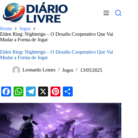
Pular
para
o
conteúdo
Home
Jogos
Elden Ring: Nightreign – O Desafio Cooperativo Que Vai
Mudar a Forma de Jogar
Elden Ring: Nightreign – O Desafio Cooperativo Que Vai
Mudar a Forma de Jogar
Leonardo Lemes
Jogos
13/05/2025
Fa
W
Te
X
Pi
S
ce
ha
le
nt
ha
bo
ts
gr
er
re
ok
A
a
es
pp
m
t