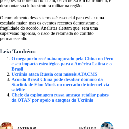
posições ao norte do rio Litani, cerca de 30 km da fronteira, e
desmontar sua infraestrutura militar na região.
O cumprimento desses termos é essencial para evitar uma
escalada maior, mas os eventos recentes demonstram a
fragilidade do acordo. Analistas alertam que, sem uma
supervisão rigorosa, o risco de retomada do conflito
permanece alto.
Leia Também:
O megaporto recém-inaugurado pela China no Peru
e seu impacto estratégico para a América Latina e o
Brasil
Ucrânia ataca Rússia com mísseis ATACMS
Acordo Brasil-China pode desafiar domínio da
Starlink de Elon Musk no mercado de internet via
satélite
Chefe da espionagem russa ameaça retaliar países
da OTAN por apoio a ataques da Ucrânia
ANTERIOR
PRÓXIMO