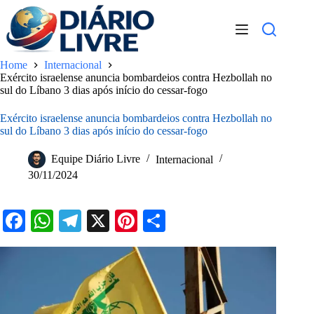
Pular
para
o
conteúdo
Home
Internacional
Exército israelense anuncia bombardeios contra Hezbollah no
sul do Líbano 3 dias após início do cessar-fogo
Exército israelense anuncia bombardeios contra Hezbollah no
sul do Líbano 3 dias após início do cessar-fogo
Equipe Diário Livre
Internacional
30/11/2024
Fa
W
Te
X
Pi
S
ce
ha
le
nt
ha
bo
ts
gr
er
re
ok
A
a
es
pp
m
t