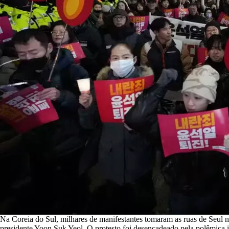
Na Coreia do Sul, milhares de manifestantes tomaram as ruas de Seul na 
presidente Yoon Suk Yeol. O protesto foi desencadeado pela polêmica im