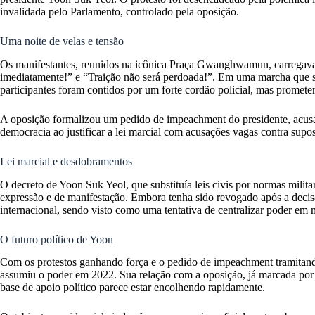
invalidada pelo Parlamento, controlado pela oposição.
Uma noite de velas e tensão
Os manifestantes, reunidos na icônica Praça Gwanghwamun, carregava
imediatamente!” e “Traição não será perdoada!”. Em uma marcha que se 
participantes foram contidos por um forte cordão policial, mas promete
A oposição formalizou um pedido de impeachment do presidente, acusan
democracia ao justificar a lei marcial com acusações vagas contra supo
Lei marcial e desdobramentos
O decreto de Yoon Suk Yeol, que substituía leis civis por normas milit
expressão e de manifestação. Embora tenha sido revogado após a decis
internacional, sendo visto como uma tentativa de centralizar poder em m
O futuro político de Yoon
Com os protestos ganhando força e o pedido de impeachment tramitand
assumiu o poder em 2022. Sua relação com a oposição, já marcada por c
base de apoio político parece estar encolhendo rapidamente.