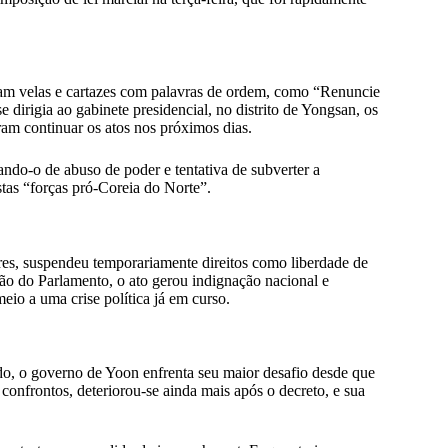
m velas e cartazes com palavras de ordem, como “Renuncie
dirigia ao gabinete presidencial, no distrito de Yongsan, os
ram continuar os atos nos próximos dias.
do-o de abuso de poder e tentativa de subverter a
stas “forças pró-Coreia do Norte”.
ares, suspendeu temporariamente direitos como liberdade de
ão do Parlamento, o ato gerou indignação nacional e
eio a uma crise política já em curso.
o, o governo de Yoon enfrenta seu maior desafio desde que
onfrontos, deteriorou-se ainda mais após o decreto, e sua