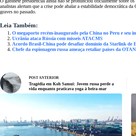
O gabinete presidencial ainda não se pronunciou oficialmente sobre os
analistas alertam que a crise pode abalar a estabilidade democrática da 
graves no passado.
Leia Também:
O megaporto recém-inaugurado pela China no Peru e seu imp
Ucrânia ataca Rússia com mísseis ATACMS
Acordo Brasil-China pode desafiar domínio da Starlink de E
Chefe da espionagem russa ameaça retaliar países da OTAN
POST
ANTERIOR
Tragédia em Koh Samui: Jovem russa perde a
vida enquanto praticava yoga à beira-mar