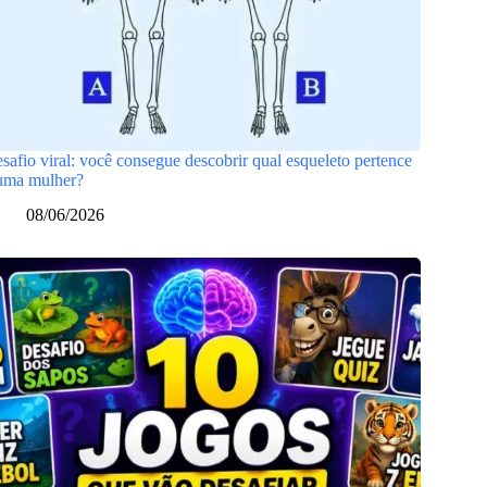
safio viral: você consegue descobrir qual esqueleto pertence
uma mulher?
08/06/2026