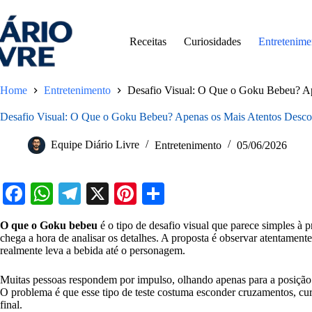
Pular
para
o
Receitas
Curiosidades
Entretenime
conteúdo
Home
Entretenimento
Desafio Visual: O Que o Goku Bebeu? A
Desafio Visual: O Que o Goku Bebeu? Apenas os Mais Atentos Desco
Equipe Diário Livre
Entretenimento
05/06/2026
Fa
W
Te
X
Pi
S
ce
ha
le
nt
ha
O que o Goku bebeu
é o tipo de desafio visual que parece simples à
bo
ts
gr
er
re
chega a hora de analisar os detalhes. A proposta é observar atentament
realmente leva a bebida até o personagem.
ok
A
a
es
pp
m
t
Muitas pessoas respondem por impulso, olhando apenas para a posiçã
O problema é que esse tipo de teste costuma esconder cruzamentos, c
final.