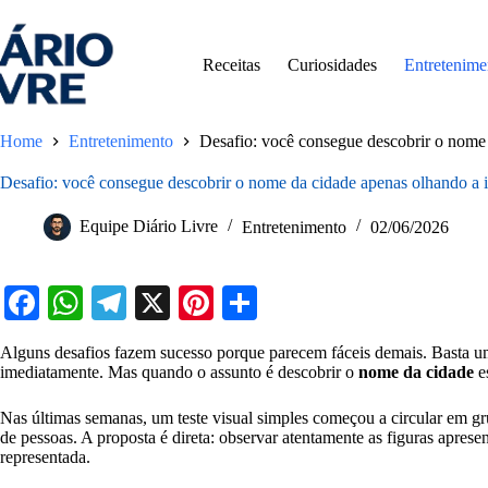
Pular
para
o
Receitas
Curiosidades
Entretenime
conteúdo
Home
Entretenimento
Desafio: você consegue descobrir o nome
Desafio: você consegue descobrir o nome da cidade apenas olhando a
Equipe Diário Livre
Entretenimento
02/06/2026
Fa
W
Te
X
Pi
S
ce
ha
le
nt
ha
Alguns desafios fazem sucesso porque parecem fáceis demais. Basta uma
bo
ts
gr
er
re
imediatamente. Mas quando o assunto é descobrir o
nome da cidade
e
ok
A
a
es
Nas últimas semanas, um teste visual simples começou a circular em gru
pp
m
t
de pessoas. A proposta é direta: observar atentamente as figuras apresen
representada.