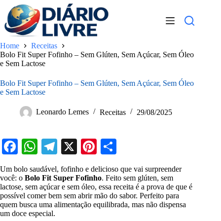
Pular
para
o
conteúdo
Home
Receitas
Bolo Fit Super Fofinho – Sem Glúten, Sem Açúcar, Sem Óleo
e Sem Lactose
Bolo Fit Super Fofinho – Sem Glúten, Sem Açúcar, Sem Óleo
e Sem Lactose
Leonardo Lemes
Receitas
29/08/2025
Fa
W
Te
X
Pi
S
ce
ha
le
nt
ha
Um bolo saudável, fofinho e delicioso que vai surpreender
bo
ts
gr
er
re
você: o
Bolo Fit Super Fofinho
. Feito sem glúten, sem
lactose, sem açúcar e sem óleo, essa receita é a prova de que é
ok
A
a
es
possível comer bem sem abrir mão do sabor. Perfeito para
quem busca uma alimentação equilibrada, mas não dispensa
pp
m
t
um doce especial.