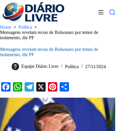
Pular
para
o
conteúdo
Home
Política
Mensagens revelam recuo de Bolsonaro por temor de
isolamento, diz PF
Mensagens revelam recuo de Bolsonaro por temor de
isolamento, diz PF
Equipe Diário Livre
Política
27/11/2024
Fa
W
Te
X
Pi
S
ce
ha
le
nt
ha
bo
ts
gr
er
re
ok
A
a
es
pp
m
t