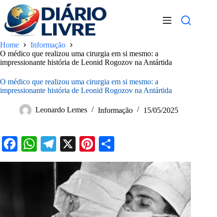
Pular
para
o
conteúdo
Home
Informação
O médico que realizou uma cirurgia em si mesmo: a
impressionante história de Leonid Rogozov na Antártida
O médico que realizou uma cirurgia em si mesmo: a
impressionante história de Leonid Rogozov na Antártida
Leonardo Lemes
Informação
15/05/2025
Fa
W
Te
X
Pi
S
ce
ha
le
nt
ha
bo
ts
gr
er
re
ok
A
a
es
pp
m
t