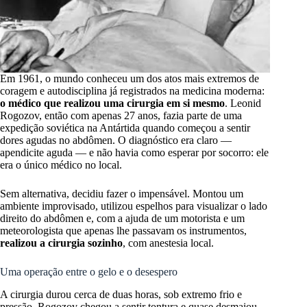
Em 1961, o mundo conheceu um dos atos mais extremos de
coragem e autodisciplina já registrados na medicina moderna:
o médico que realizou uma cirurgia em si mesmo
. Leonid
Rogozov, então com apenas 27 anos, fazia parte de uma
expedição soviética na Antártida quando começou a sentir
dores agudas no abdômen. O diagnóstico era claro —
apendicite aguda — e não havia como esperar por socorro: ele
era o único médico no local.
Sem alternativa, decidiu fazer o impensável. Montou um
ambiente improvisado, utilizou espelhos para visualizar o lado
direito do abdômen e, com a ajuda de um motorista e um
meteorologista que apenas lhe passavam os instrumentos,
realizou a cirurgia sozinho
, com anestesia local.
Uma operação entre o gelo e o desespero
A cirurgia durou cerca de duas horas, sob extremo frio e
pressão. Rogozov chegou a sentir tontura e quase desmaiou