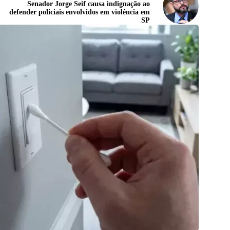
Senador Jorge Seif causa indignação ao
defender policiais envolvidos em violência em
SP