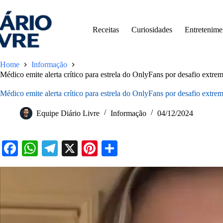
Pular
para
o
Receitas
Curiosidades
Entretenime
conteúdo
Home
Informação
Médico emite alerta crítico para estrela do OnlyFans por desafio ext
Médico emite alerta crítico para estrela do OnlyFans por desafio ext
Equipe Diário Livre
Informação
04/12/2024
Fa
W
Te
X
Pi
S
ce
ha
le
nt
ha
bo
ts
gr
er
re
ok
A
a
es
pp
m
t