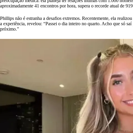
preocupação médica: ela planeja ter relações íntimas com 1.000 homen
aproximadamente 41 encontros por hora, supera o recorde atual de 919 
Phillips não é estranha a desafios extremos. Recentemente, ela realiz
a experiência, revelou: “Passei o dia inteiro no quarto. Acho que só s
próximo.”