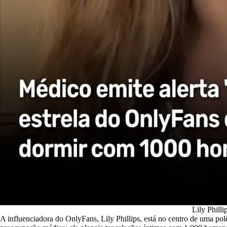
Lily Philli
A influenciadora do OnlyFans, Lily Phillips, está no centro de uma p