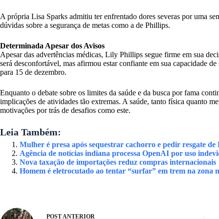
A própria Lisa Sparks admitiu ter enfrentado dores severas por uma sem
dúvidas sobre a segurança de metas como a de Phillips.
Determinada Apesar dos Avisos
Apesar das advertências médicas, Lily Phillips segue firme em sua dec
será desconfortável, mas afirmou estar confiante em sua capacidade de 
para 15 de dezembro.
Enquanto o debate sobre os limites da saúde e da busca por fama continu
implicações de atividades tão extremas. A saúde, tanto física quanto 
motivações por trás de desafios como este.
Leia Também:
Mulher é presa após sequestrar cachorro e pedir resgate de
Agência de notícias indiana processa OpenAI por uso indev
Nova taxação de importações reduz compras internacionais
Homem é eletrocutado ao tentar “surfar” em trem na zona n
POST
ANTERIOR