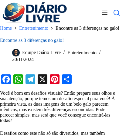
Pular
para
o
conteúdo
Home
Entretenimento
Encontre as 3 diferenças no galo!
Encontre as 3 diferenças no galo!
Equipe Diário Livre
Entretenimento
20/11/2024
Fa
W
Te
X
Pi
S
ce
ha
le
nt
ha
Você é bom em desafios visuais? Então prepare seus olhos e
bo
ts
gr
er
re
sua atenção, porque temos um desafio especial para você! À
primeira vista, as duas imagens de um belo galo parecem
ok
A
a
es
idênticas, mas existem três diferenças escondidas. Pode
parecer simples, mas será que você consegue encontrá-las
pp
m
t
todas?
Desafios como este não só são divertidos, mas também