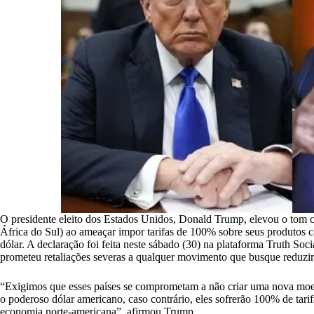
O presidente eleito dos Estados Unidos, Donald Trump, elevou o tom con
África do Sul) ao ameaçar impor tarifas de 100% sobre seus produtos 
dólar. A declaração foi feita neste sábado (30) na plataforma Truth Soc
prometeu retaliações severas a qualquer movimento que busque reduz
“Exigimos que esses países se comprometam a não criar uma nova moe
o poderoso dólar americano, caso contrário, eles sofrerão 100% de tari
economia norte-americana”, afirmou Trump.