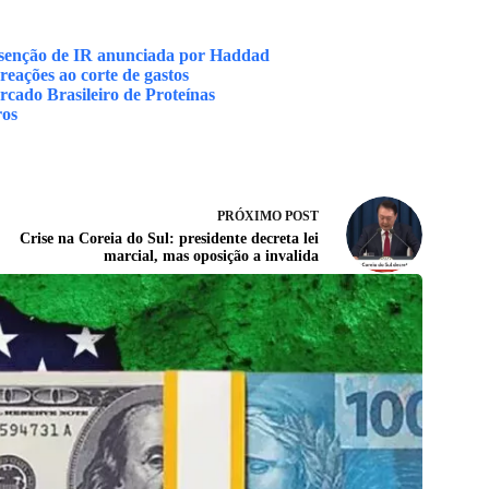
e isenção de IR anunciada por Haddad
reações ao corte de gastos
cado Brasileiro de Proteínas
ros
PRÓXIMO
POST
Crise na Coreia do Sul: presidente decreta lei
marcial, mas oposição a invalida