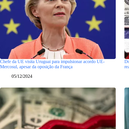
Chefe da UE visita Uruguai para impulsionar acordo UE-
Dó
Mercosul, apesar da oposição da França
re
05/12/2024