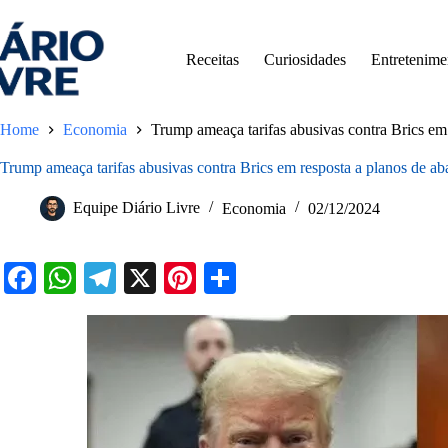
Pular
para
o
Receitas
Curiosidades
Entretenime
conteúdo
Home
Economia
Trump ameaça tarifas abusivas contra Brics em
Trump ameaça tarifas abusivas contra Brics em resposta a planos de ab
Equipe Diário Livre
Economia
02/12/2024
Fa
W
Te
X
Pi
S
ce
ha
le
nt
ha
bo
ts
gr
er
re
ok
A
a
es
pp
m
t