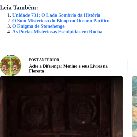
Leia Também:
Unidade 731: O Lado Sombrio da História
O Som Misterioso do Bloop no Oceano Pacífico
O Enigma de Stonehenge
As Portas Misteriosas Esculpidas em Rocha
POST
ANTERIOR
Ache a Diferença: Menino e seus Livros na
Floresta