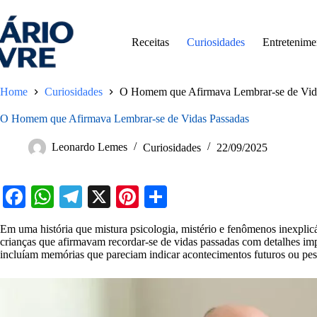
Pular
para
o
Receitas
Curiosidades
Entretenime
conteúdo
Home
Curiosidades
O Homem que Afirmava Lembrar-se de Vid
O Homem que Afirmava Lembrar-se de Vidas Passadas
Leonardo Lemes
Curiosidades
22/09/2025
Fa
W
Te
X
Pi
S
ce
ha
le
nt
ha
Em uma história que mistura psicologia, mistério e fenômenos inexplicáv
bo
ts
gr
er
re
crianças que afirmavam recordar-se de vidas passadas com detalhes impr
incluíam memórias que pareciam indicar acontecimentos futuros ou pe
ok
A
a
es
pp
m
t